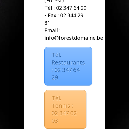
(Forest)
Tél : 02 347 64 29
• Fax : 02 344 29
81
Email :
info@forestdomaine.be
Tél.
Restaurants
: 02 347 64
29
Tél.
Tennis :
02 347 02
03