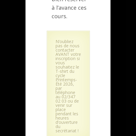
à l’avance ces
cours.
N’oubliez
pas de nous
contacter
AVANT votre
inscription si
vous
souhaitez le
T-shirt du
cycle
Printemps-
Été 2026,
par
téléphone
au 02/347
02 03 ou de
venir sur
place
pendant les
heures
d’ouverture
du
secrétariat !