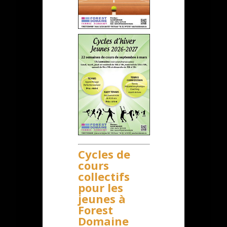
Cycles de
cours
collectifs
pour les
jeunes à
Forest
Domaine